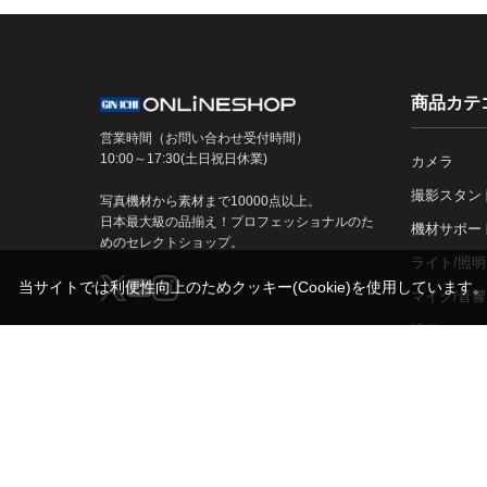
商品カテ
営業時間（お問い合わせ受付時間）
10:00～17:30(土日祝日休業)
カメラ
撮影スタン
写真機材から素材まで10000点以上。
日本最大級の品揃え！プロフェッショナルのた
機材サポー
めのセレクトショップ。
ライト/照明
当サイトでは利便性向上のためクッキー(Cookie)を使用しています
マイク/音響
記録メディ
古物営業法に基づく表示
銀一株式会社 東京都公安委員会許可
第301072016450号