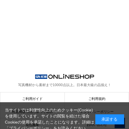
写真機材から素材まで10000点以上。
日本最大級の品揃え！
ご利用ガイド
ご利用規約
当サイトでは利便性向上のためクッキー(Cookie)
特定商取引法に基づく表示
プライバシーポリシー
を使用しています。サイトの閲覧を続けた場合
承諾する
Cookieの使用を承諾したことになります。詳細は
会社概要
お問い合わせ
「プライバシーポリシー」
をお読みください。