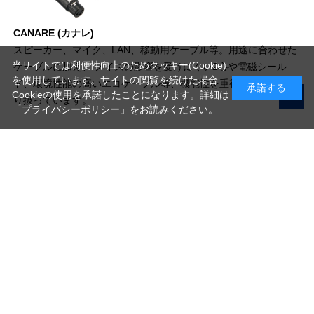
CANARE (カナレ)
スピーカー、マイク、LAN、移動用ケーブル等。用途に合わせた
当サイトでは利便性向上のためクッキー(Cookie)
ケーブルに加え、 ノイズの影響を受けにくい2心や電磁シール
を使用しています。サイトの閲覧を続けた場合
ド、環境性能の高いエコケーブル等、機能性を重視した製品を取
承諾する
Cookieの使用を承諾したことになります。詳細は
り扱っています。
「プライバシーポリシー」
をお読みください。
写真機材から素材まで10000点以上。
日本最大級の品揃え！
ご利用ガイド
ご利用規約
特定商取引法に基づく表示
プライバシーポリシー
会社概要
お問い合わせ