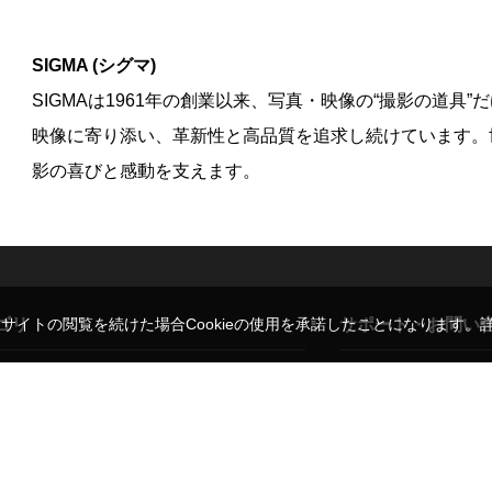
SIGMA (シグマ)
SIGMAは1961年の創業以来、写真・映像の“撮影の道
映像に寄り添い、革新性と高品質を追求し続けています。
影の喜びと感動を支えます。
ゴリ
サポート・お問い
。サイトの閲覧を続けた場合Cookieの使用を承諾したことになります。
レンズ
ご利用ガイド
ド
三脚・一脚
よくある質問・お問い
ト
モニター
弊社販売代理ブランド
背景用品