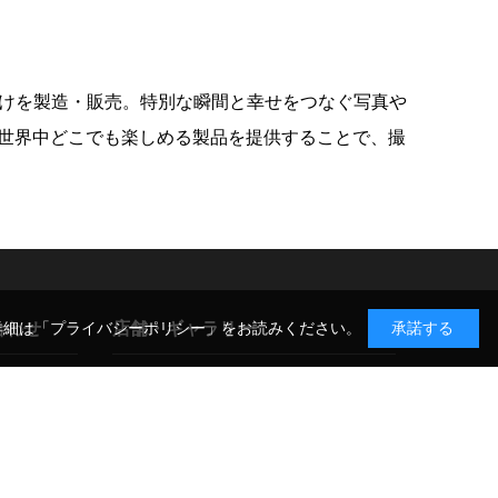
具”だけを製造・販売。特別な瞬間と幸せをつなぐ写真や
世界中どこでも楽しめる製品を提供することで、撮
合わせ
店舗・ギャラリー
詳細は
「プライバシーポリシー」
をお読みください。
承諾する
GIN-ICHI スタジオショップ
TAX-FREE SHOP
合わせ
〒104-0052 東京都中央区月島1-14-9
について
店舗詳細・アクセス >