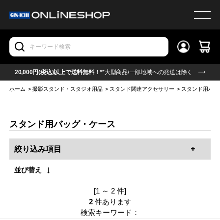
20,000円(税込)以上で送料無料！*
*大型商品/一部地域への発送は除く
ホーム
>
撮影スタンド・スタジオ用品
>
スタンド関連アクセサリー
>
スタンド用バッ
スタンド用バッグ・ケース
絞り込み項目
並び替え
[1 ～ 2 件]
2
件あります
検索キーワード：