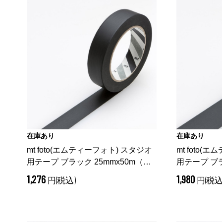
在庫あり
在庫あり
mt foto(エムティーフォト) スタジオ
mt foto(
用テープ ブラック 25mmx50m
（
用テープ ブラ
ブラック 25mm）
ブラック 38
1,276
1,980
円(税込)
円(税込