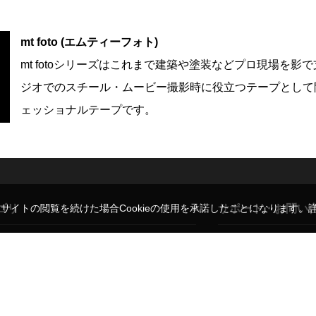
mt foto (エムティーフォト)
mt fotoシリーズはこれまで建築や塗装などプロ現場を
ジオでのスチール・ムービー撮影時に役立つテープとして
ェッショナルテープです。
ゴリ
サポート・お問い
。サイトの閲覧を続けた場合Cookieの使用を承諾したことになります。
レンズ
ご利用ガイド
ド
三脚・一脚
よくある質問・お問い
ト
モニター
弊社販売代理ブランド
背景用品