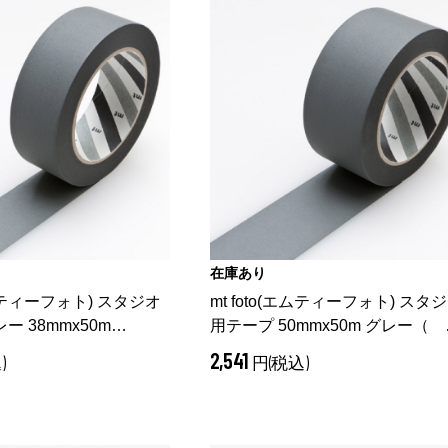
在庫あり
エムティーフォト) スタジオ
mt foto(エムティーフォト) スタ
ー 38mmx50m
用テープ 50mmx50m グレー
（ 
（ グレー 38mm）
レー 50mm）
2,541
)
円(税込)