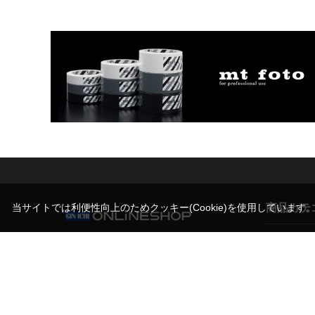
商品カテ
当サイトでは利便性向上のためクッキー(Cookie)を使用しています
営業時間（お問い合わせ受付時間）
カメラ
10:00～17:30(土日祝日休業)
撮影スタン
写真機材から素材まで10000点以上。
機材サポー
日本最大級の品揃え！プロフェッショナルのた
めのセレクトショップ。
ライト/照明