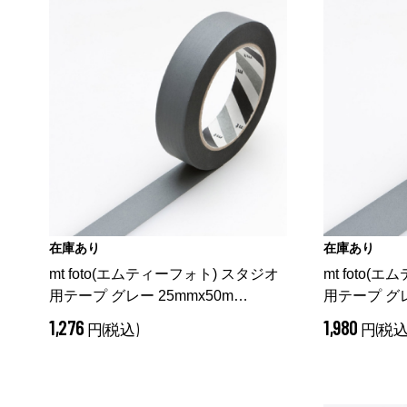
在庫あり
在庫あり
mt foto(エムティーフォト) スタジオ
mt foto(
用テープ グレー 25mmx50m
用テープ グレ
MTFOTO07
（ グレー 25mm）
MTFOTO08
1,276
1,980
円(税込)
円(税込