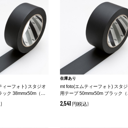
在庫あり
エムティーフォト) スタジオ
mt foto(エムティーフォト) スタ
ック 38mmx50m
（
用テープ 50mmx50m ブラック
mm）
ブラック 50mm）
2,541
)
円(税込)