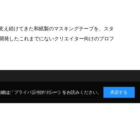
影で支え続けてきた和紙製のマスキングテープを、スタ
開発したこれまでにないクリエイター向けのプロフ
合わせ
店舗・ギャラリー
詳細は
「プライバシーポリシー」
をお読みください。
承諾する
GIN-ICHI スタジオショップ
TAX-FREE SHOP
合わせ
〒104-0052 東京都中央区月島1-14-9
について
店舗詳細・アクセス >