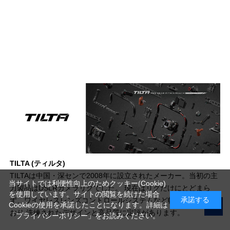
TILTA (ティルタ)
TILTAは中国・深センで2008年に設立されたメーカー。当初の主
当サイトでは利便性向上のためクッキー(Cookie)
力製品はDSLRカメラリグでした。 現在はリグだけにとどまら
を使用しています。サイトの閲覧を続けた場合
承諾する
ず、ワイヤレスレンズコントロールシステムなど幅広く展開して
Cookieの使用を承諾したことになります。詳細は
おり 洗練されたデザインと高品質に定評があります。
「プライバシーポリシー」
をお読みください。