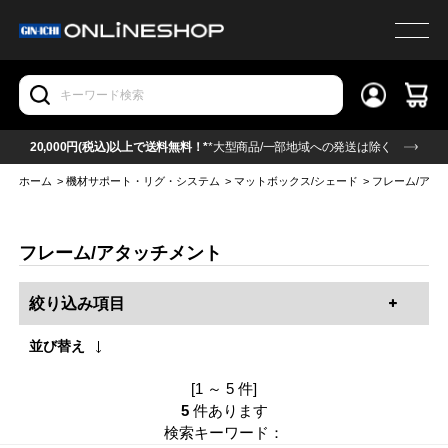
20,000円(税込)以上で送料無料！*
*大型商品/一部地域への発送は除く
ホーム
>
機材サポート・リグ・システム
>
マットボックス/シェード
>
フレーム/アタ
フレーム/アタッチメント
絞り込み項目
並び替え
[1 ～ 5 件]
5
件あります
検索キーワード：