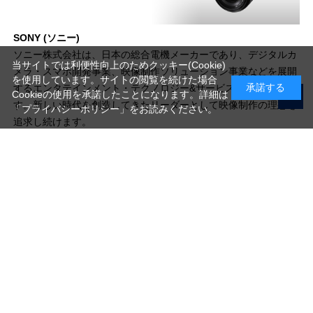
SONY (ソニー)
ソニー株式会社は、日本の総合電機メーカーであり、デジタルカ
当サイトでは利便性向上のためクッキー(Cookie)
メラ・スマホ開発事業、映像制作ソリューション事業などを展開
を使用しています。サイトの閲覧を続けた場合
承諾する
するエンタテインメント・テクノロジー&サービス事業を担いま
Cookieの使用を承諾したことになります。詳細は
す。新しい時代を創造してきたリーダーとして映像制作の理想を
「プライバシーポリシー」
をお読みください。
追求し続けます。
写真機材から素材まで10000点以上。
日本最大級の品揃え！
ご利用ガイド
ご利用規約
特定商取引法に基づく表示
プライバシーポリシー