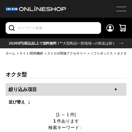
20,000円(税込)以上で送料無料！*
*大型商品/一部地域への発送は除く
ホーム
>
ライト/照明機材
>
ストロボ関連アクセサリー
>
ソフトボックス
>
オクタ型
オクタ型
絞り込み項目
並び替え
[1 ～ 1 件]
1
件あります
検索キーワード：