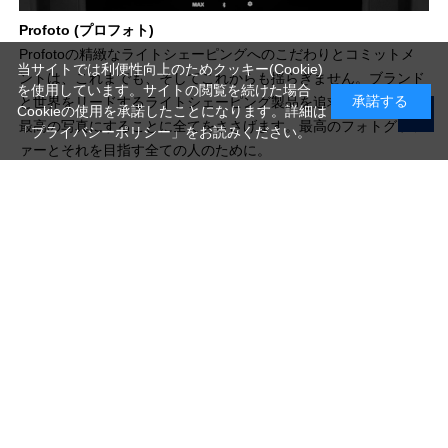
Profoto (プロフォト)
Profotoの精緻なライトシェーピングへのこだわりとコミットメ
当サイトでは利便性向上のためクッキー(Cookie)
ントは、これまでも、そしてこれからも揺らぎません。ブランド
を使用しています。サイトの閲覧を続けた場合
承諾する
と世界をリードするライトシェーピング製品を追求し、1枚1枚を
Cookieの使用を承諾したことになります。詳細は
最高の写真にすることに全てをささげます。最高のフォトグラフ
「プライバシーポリシー」
をお読みください。
ァーとそれを目指す全ての人のために。
写真機材から素材まで10000点以上。
日本最大級の品揃え！
ご利用ガイド
ご利用規約
特定商取引法に基づく表示
プライバシーポリシー