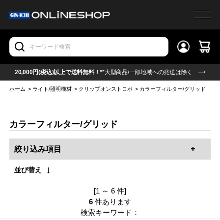
20,000円(税込)以上で送料無料！*
*大型商品/一部地域への発送は除く
ホーム
>
ライト/照明機材
>
クリップオンストロボ
>
カラーフィルター/グリッド
カラーフィルター/グリッド
絞り込み項目
並び替え
[1 ～ 6 件]
6
件あります
検索キーワード：