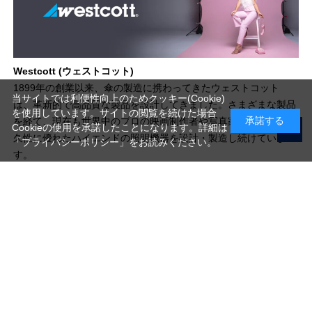
Westcott (ウェストコット)
1899年の創業以来、傘の製造に携わってきたウェストコット
当サイトでは利便性向上のためクッキー(Cookie)
は、革新的で高品質な製品を設計してきました。さまざまな製品
を使用しています。サイトの閲覧を続けた場合
承諾する
を経て、現在も世界中のプロの映画制作者や写真家のために、耐
Cookieの使用を承諾したことになります。詳細は
久性に優れたハイエンドの照明機器を設計・製造し続けていま
「プライバシーポリシー」
をお読みください。
す。
写真機材から素材まで10000点以上。
日本最大級の品揃え！
ご利用ガイド
ご利用規約