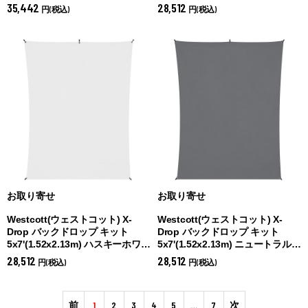
グレー (
ニュートラルグレー)
(
リッチブラック)
35,442
28,512
円(税込)
円(税込)
お取り寄せ
お取り寄せ
Westcott(ウェストコット) X-
Westcott(ウェストコット) X-
Drop バックドロップ キット
Drop バックドロップ キット
5x7'(1.52x2.13m) ハスキーホワイ
5x7'(1.52x2.13m) ニュートラルグ
ト (
ハスキーホワイト)
レー (
ニュートラルグレー)
28,512
28,512
円(税込)
円(税込)
前
1
2
3
4
5
…
7
次