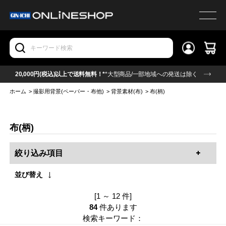
20,000円(税込)以上で送料無料！*
*大型商品/一部地域への発送は除く
ホーム
>
撮影用背景(ペーパー・布他)
>
背景素材(布)
>
布(柄)
布(柄)
絞り込み項目
並び替え
[1 ～ 12 件]
84
件あります
検索キーワード：