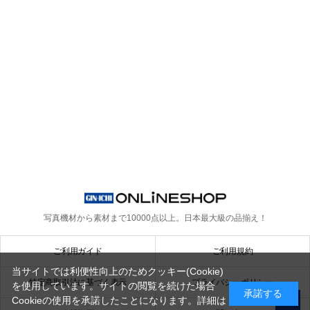
写真機材から素材まで10000点以上。
日本最大級の品揃え！
ご利用ガイド
ご利用規約
当サイトでは利便性向上のためクッキー(Cookie)
特定商取引法に基づく表示
プライバシーポリシー
を使用しています。サイトの閲覧を続けた場合
承諾する
Cookieの使用を承諾したことになります。詳細は