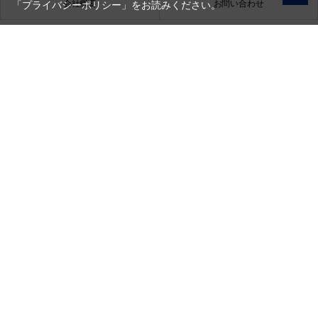
会社概要
お問い合わせ
「プライバシーポリシー」
をお読みください。
銀一株式会社
営業時間（お問い合わせ受付時間）：10:00～17:30
(土日祝日休業)
古物営業法に基づく表示
銀一株式会社 東京都公安委員会許可
第301072016450号