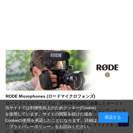
RODE Microphones (ロードマイクロフォンズ)
ロードマイクロフォンズは、1990年代初頭に創業したオースト
当サイトでは利便性向上のためクッキー(Cookie)
ラリアのマイクロフォンメーカーです。高品質なコンデンサーマ
を使用しています。サイトの閲覧を続けた場合
承諾する
イクに定評があり、スタジオ収録用マイクだけではなく、映像制
Cookieの使用を承諾したことになります。詳細は
作・報道・放送のためのガンマイクやワイヤレスマイクキットな
「プライバシーポリシー」
をお読みください。
ど、幅広いラインナップを展開しています。