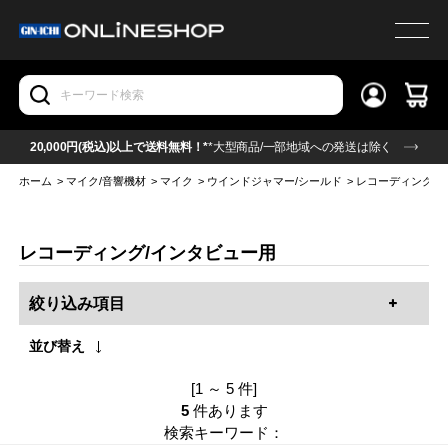
20,000円(税込)以上で送料無料！*
*大型商品/一部地域への発送は除く
ホーム
>
マイク/音響機材
>
マイク
>
ウインドジャマー/シールド
>
レコーディング/
レコーディング/インタビュー用
絞り込み項目
並び替え
[1 ～ 5 件]
5
件あります
検索キーワード：