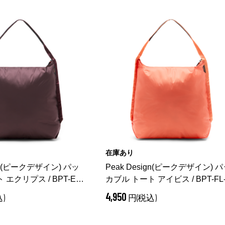
在庫あり
ign(ピークデザイン) パッ
Peak Design(ピークデザイン) 
エクリプス / BPT-EP-
カブル トート アイビス / BPT-FL
プス）
3
（ アイビス）
4,950
)
円(税込)