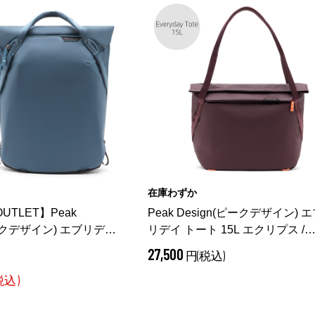
在庫わずか
OUTLET】Peak
Peak Design(ピークデザイン) 
ピークデザイン) エブリデイ
リデイ トート 15L エクリプス /
20L オーシャン /
BEDT-15-EP-3
（ エクリプス）
27,500
円(税込)
DS-3
（ オーシャン）
税込)