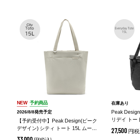
NEW
予約商品
在庫あり
2026/8/8発売予定
Peak Des
リデイ トート 
【予約受付中】Peak Design(ピーク
15-BK-3
（ 
デザイン) シティ トート 15L ムーン
27,500
円(税
/ BCT-15-PE-1
（ ムーン）
33,000
円(税込)