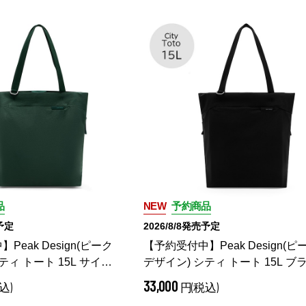
品
NEW
予約商品
売予定
2026/8/8発売予定
Peak Design(ピーク
【予約受付中】Peak Design(ピ
ティ トート 15L サイプ
デザイン) シティ トート 15L ブ
5-CP-1
（ サイプレ
ク / BCT-15-BK-1
（ ブラック）
33,000
込)
円(税込)