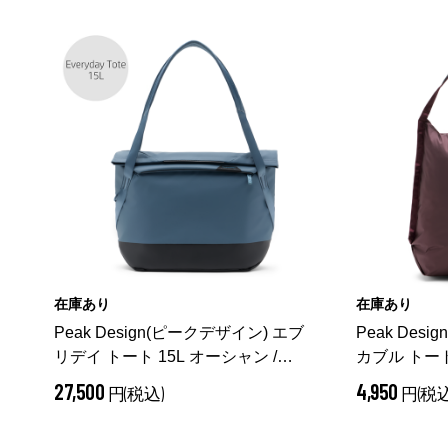
在庫あり
在庫あり
Peak Design(ピークデザイン) エブ
Peak Des
リデイ トート 15L オーシャン /
カブル トート 
BEDT-15-DS-3
（ オーシャン）
3
（ エクリ
27,500
4,950
円(税込)
円(税込