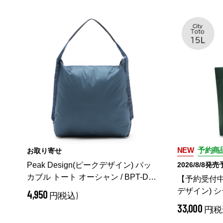
NEW
予約商
お取り寄せ
Peak Design(ピークデザイン) パッ
2026/8/8発
カブル トート オーシャン / BPT-DS-
【予約受付中】
3
（ オーシャン）
デザイン) シ
4,950
円(税込)
レス / BCT-1
33,000
円(税
ス）