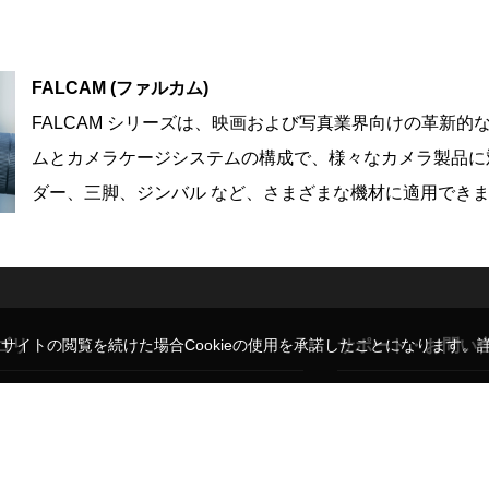
FALCAM (ファルカム)
FALCAM シリーズは、映画および写真業界向けの革新的な
ムとカメラケージシステムの構成で、様々なカメラ製品に対応
ダー、三脚、ジンバル など、さまざまな機材に適用でき
ゴリ
サポート・お問い
。サイトの閲覧を続けた場合Cookieの使用を承諾したことになります。
レンズ
ご利用ガイド
ド
三脚・一脚
よくある質問・お問い
ト
モニター
弊社販売代理ブランド