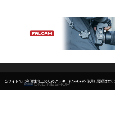
商品カテ
当サイトでは利便性向上のためクッキー(Cookie)を使用しています
営業時間（お問い合わせ受付時間）
カメラ
10:00～17:30(土日祝日休業)
撮影スタン
写真機材から素材まで10000点以上。
機材サポー
日本最大級の品揃え！プロフェッショナルのた