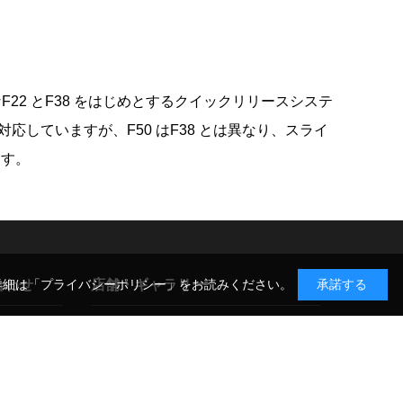
F22 とF38 をはじめとするクイックリリースシステ
していますが、F50 はF38 とは異なり、スライ
ます。
合わせ
店舗・ギャラリー
詳細は
「プライバシーポリシー」
をお読みください。
承諾する
GIN-ICHI スタジオショップ
TAX-FREE SHOP
合わせ
〒104-0052 東京都中央区月島1-14-9
について
店舗詳細・アクセス >