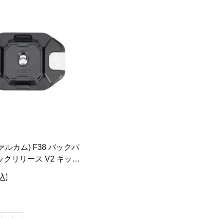
ファルカム) F38 バックパ
ックリリース V2 キット
込)