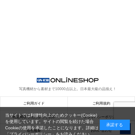
写真機材から素材まで10000点以上。
日本最大級の品揃え！
ご利用ガイド
ご利用規約
当サイトでは利便性向上のためクッキー(Cookie)
特定商取引法に基づく表示
プライバシーポリシー
を使用しています。サイトの閲覧を続けた場合
承諾する
Cookieの使用を承諾したことになります。詳細は
会社概要
お問い合わせ
「プライバシーポリシー」
をお読みください。