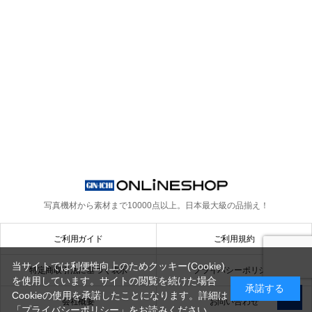
写真機材から素材まで10000点以上。
日本最大級の品揃え！
ご利用ガイド
ご利用規約
当サイトでは利便性向上のためクッキー(Cookie)
特定商取引法に基づく表示
プライバシーポリシー
を使用しています。サイトの閲覧を続けた場合
承諾する
Cookieの使用を承諾したことになります。詳細は
会社概要
お問い合わせ
「プライバシーポリシー」
をお読みください。