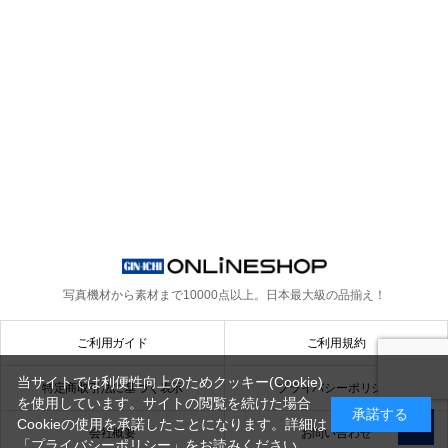
写真機材から素材まで10000点以上。
日本最大級の品揃え！
ご利用ガイド
ご利用規約
当サイトでは利便性向上のためクッキー(Cookie)
特定商取引法に基づく表示
プライバシーポリシー
を使用しています。サイトの閲覧を続けた場合
承諾する
Cookieの使用を承諾したことになります。詳細は
会社概要
お問い合わせ
「プライバシーポリシー」
をお読みください。