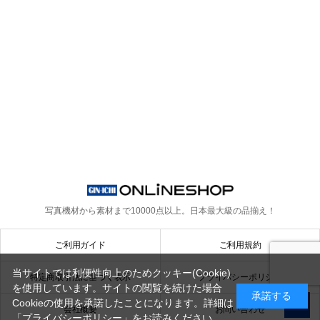
写真機材から素材まで10000点以上。
日本最大級の品揃え！
ご利用ガイド
ご利用規約
当サイトでは利便性向上のためクッキー(Cookie)
特定商取引法に基づく表示
プライバシーポリシー
を使用しています。サイトの閲覧を続けた場合
承諾する
Cookieの使用を承諾したことになります。詳細は
会社概要
お問い合わせ
「プライバシーポリシー」
をお読みください。