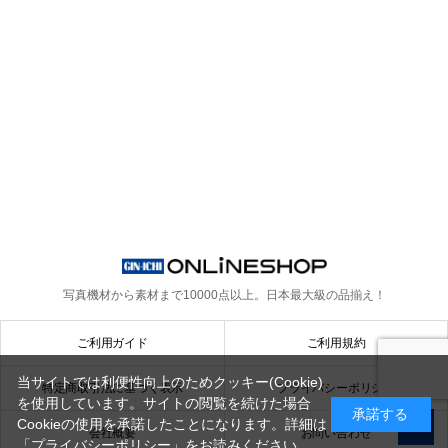
写真機材から素材まで10000点以上。
日本最大級の品揃え！
ご利用ガイド
ご利用規約
当サイトでは利便性向上のためクッキー(Cookie)
特定商取引法に基づく表示
プライバシーポリシー
を使用しています。サイトの閲覧を続けた場合
承諾する
Cookieの使用を承諾したことになります。詳細は
会社概要
お問い合わせ
「プライバシーポリシー」
をお読みください。