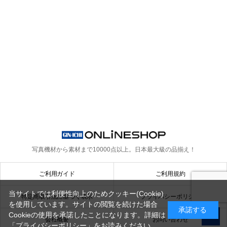
写真機材から素材まで10000点以上。
日本最大級の品揃え！
ご利用ガイド
ご利用規約
当サイトでは利便性向上のためクッキー(Cookie)
特定商取引法に基づく表示
プライバシーポリシー
を使用しています。サイトの閲覧を続けた場合
承諾する
Cookieの使用を承諾したことになります。詳細は
会社概要
お問い合わせ
「プライバシーポリシー」
をお読みください。