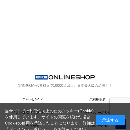
写真機材から素材まで10000点以上。
日本最大級の品揃え！
ご利用ガイド
ご利用規約
当サイトでは利便性向上のためクッキー(Cookie)
特定商取引法に基づく表示
プライバシーポリシー
を使用しています。サイトの閲覧を続けた場合
承諾する
Cookieの使用を承諾したことになります。詳細は
会社概要
お問い合わせ
「プライバシーポリシー」
をお読みください。