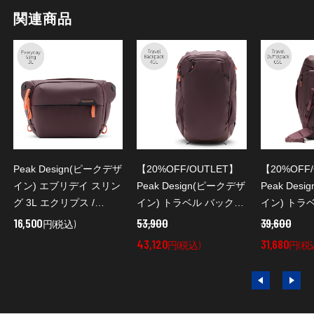
関連商品
Peak Design(ピークデザ
【20%OFF/OUTLET】
【20%OFF
イン) エブリデイ スリン
Peak Design(ピークデザ
Peak Des
グ 3L エクリプス /
イン) トラベル バックパ
イン) トラ
BEDS-3-EP-3
ック 45L エクリプス /
パック 65L
16,500
53,900
39,600
円(税込)
BTR-45-EP-3
BTRDP-65-
43,120
31,680
円(税込)
円(税