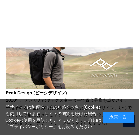
Peak Design (ピークデザイン)
2010年、アメリカのキックスターターで資金募集を成功させ、
当サイトでは利便性向上のためクッキー(Cookie)
一躍その名を世界の写真業界に轟かせたピークデザイン。いつで
を使用しています。サイトの閲覧を続けた場合
もすぐに簡単にカメラにアクセスでき、かつ安全にそれを持ち運
承諾する
Cookieの使用を承諾したことになります。詳細は
ぶ方法を考え、デザインし、プロダクトにしました。
「プライバシーポリシー」
をお読みください。