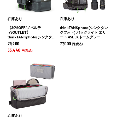
在庫あり
在庫あり
【30%OFF/ノベルテ
thinkTANKphoto(シンクタン
ィ/OUTLET】
クフォト) バックライト エリ
thinkTANKphoto(シンクタン
ート 45L ストームグレー
クフォト) ローテーション プ
79,200
77,000
円(税込)
ロ 50L+ バックパック ブラッ
55,440
円(税込)
クグレー
在庫あり