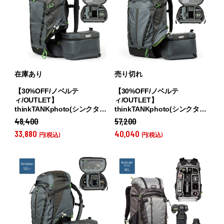
在庫あり
売り切れ
【30%OFF/ノベルテ
【30%OFF/ノベルテ
ィ/OUTLET】
ィ/OUTLET】
thinkTANKphoto(シンクタン
thinkTANKphoto(シンクタン
クフォト) ローテーション 22L
クフォト) ローテーション 34L
48,400
57,200
バックパック ブラックグレー
バックパック ブラックグレー
33,880
40,040
円(税込)
円(税込)