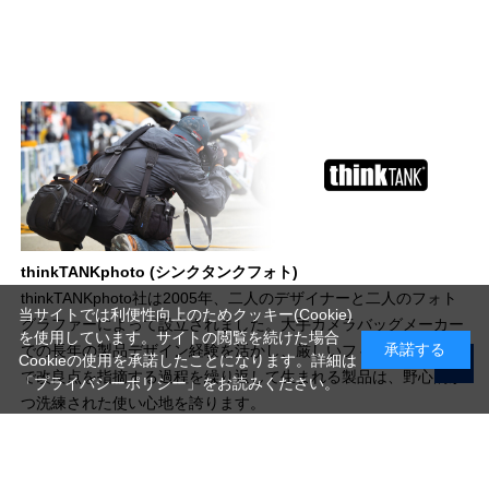
thinkTANKphoto (シンクタンクフォト)
thinkTANKphoto社は2005年、二人のデザイナーと二人のフォト
当サイトでは利便性向上のためクッキー(Cookie)
グラファーによって設立されました。大手カメラバッグメーカー
を使用しています。サイトの閲覧を続けた場合
承諾する
での長年の製品デザイン経験を活かし、厳しいフィールドテスト
Cookieの使用を承諾したことになります。詳細は
で改良点を指摘する過程を繰り返して生まれる製品は、野心的か
「プライバシーポリシー」
をお読みください。
つ洗練された使い心地を誇ります。