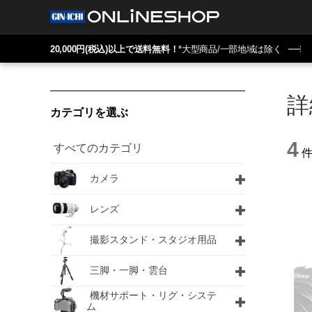
20,000円(税込)以上で送料無料！
*大型商品/一部地域は除く
詳
カテゴリを選ぶ
4
すべてのカテゴリ
カメラ
レンズ
撮影スタンド・スタジオ用品
三脚・一脚・雲台
機材サポート・リグ・システ
ム