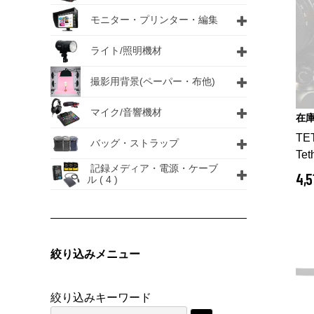
モニター・プリンター・編集
ライト/照明機材
撮影用背景(ペーパー・布他)
マイク/音響機材
在
TE
バッグ・ストラップ
Te
記録メディア・電源・ケーブ
4,
ル
( 4 )
絞り込みメニュー
絞り込みキーワード