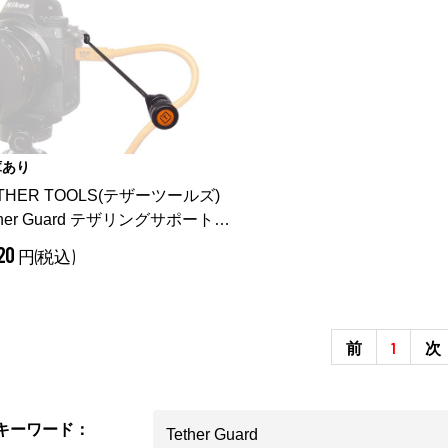
庫あり
THER TOOLS(テザーツールズ)
ther Guard テザリングサポートキ
 TG098
720
円(税込)
前
1
次
キーワード：