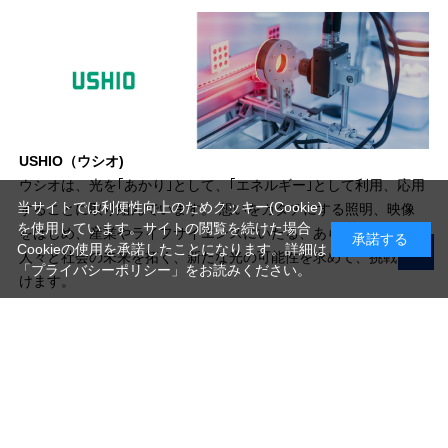
USHIO（ウシオ)
ウシオは、光を｢あかり｣として、｢エネルギー｣として利用、応用
当サイトでは利便性向上のためクッキー(Cookie)
することに取り組んでいます。 想いをカタチにする照明、映像
を使用しています。サイトの閲覧を続けた場合
をはじめ、産業やライフサイエンスにいたる、あらゆる分野で
承諾する
Cookieの使用を承諾したことになります。詳細は
人々と社会の未来を拓く、新たな光の可能性を求めて、挑戦し続
「プライバシーポリシー」
をお読みください。
けます。
写真機材から素材まで10000点以上。
日本最大級の品揃え！