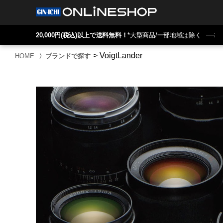
20,000円(税込)以上で送料無料！
*大型商品/一部地域は除く
>
VoigtLander
HOME
〉
ブランドで探す