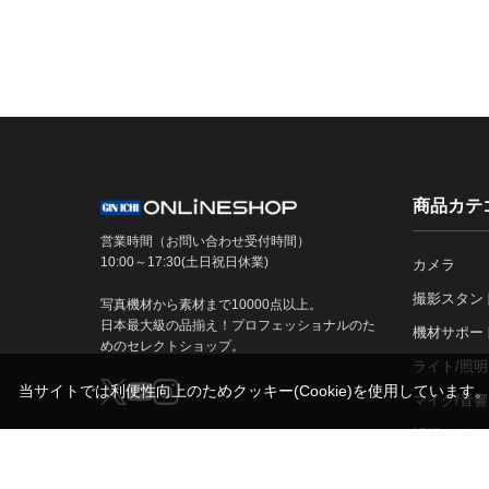
商品カテ
営業時間（お問い合わせ受付時間）
10:00～17:30(土日祝日休業)
カメラ
撮影スタン
写真機材から素材まで10000点以上。
日本最大級の品揃え！プロフェッショナルのた
機材サポー
めのセレクトショップ。
ライト/照明
当サイトでは利便性向上のためクッキー(Cookie)を使用しています
マイク/音響
記録メディ
古物営業法に基づく表示
銀一株式会社 東京都公安委員会許可
第301072016450号