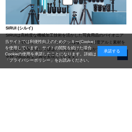
SIRUI (シルイ)
SIRUIは高精度な機械加工技術を活かした写真用品のパイオニア
当サイトでは利便性向上のためクッキー(Cookie)
です。一般的なアルミダイカストではなく、高密度アルミ素材を
を使用しています。サイトの閲覧を続けた場合
一つひとつ削り出して製造。これにより、滑らかで繊細な操作感
承諾する
Cookieの使用を承諾したことになります。詳細は
を持つ高品質な三脚を実現しています。
「プライバシーポリシー」
をお読みください。
写真機材から素材まで10000点以上。
日本最大級の品揃え！
ご利用ガイド
ご利用規約