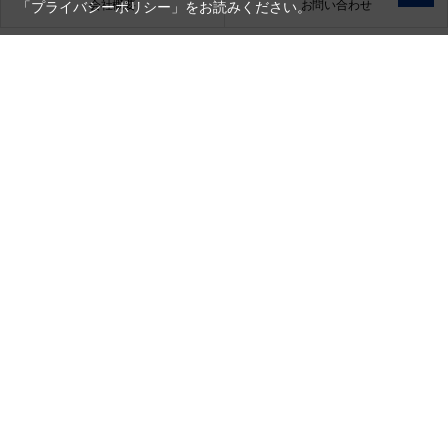
会社概要
お問い合わせ
「プライバシーポリシー」
をお読みください。
銀一株式会社
営業時間（お問い合わせ受付時間）：10:00～17:30
(土日祝日休業)
古物営業法に基づく表示
銀一株式会社 東京都公安委員会許可
第301072016450号