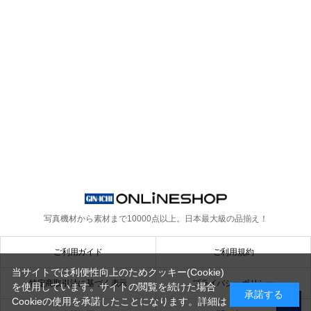
写真機材から素材まで10000点以上。
日本最大級の品揃え！
ご利用ガイド
ご利用規約
当サイトでは利便性向上のためクッキー(Cookie)
特定商取引法に基づく表示
プライバシーポリシー
を使用しています。サイトの閲覧を続けた場合
承諾する
Cookieの使用を承諾したことになります。詳細は