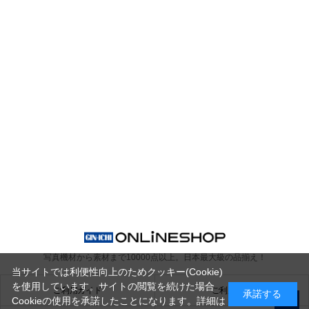
写真機材から素材まで10000点以上。
日本最大級の品揃え！
当サイトでは利便性向上のためクッキー(Cookie)
を使用しています。サイトの閲覧を続けた場合
ご利用ガイド
ご利用規約
承諾する
Cookieの使用を承諾したことになります。詳細は