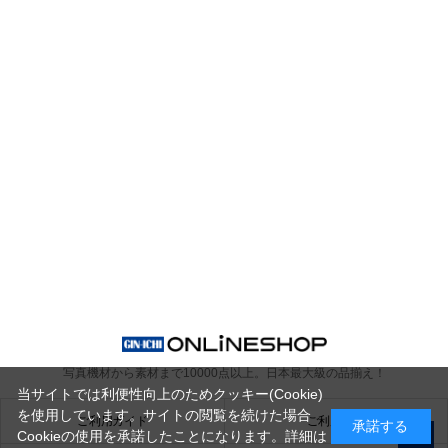
写真機材から素材まで10000点以上。
日本最大級の品揃え！
当サイトでは利便性向上のためクッキー(Cookie)
を使用しています。サイトの閲覧を続けた場合
ご利用ガイド
ご利用規約
承諾する
Cookieの使用を承諾したことになります。詳細は