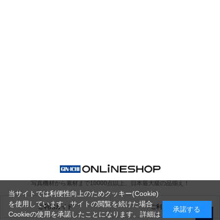
写真機材から素材まで10000点以上。
日本最大級の品揃え！
当サイトでは利便性向上のためクッキー(Cookie)
を使用しています。サイトの閲覧を続けた場合
ご利用ガイド
ご利用規約
承諾する
Cookieの使用を承諾したことになります。詳細は