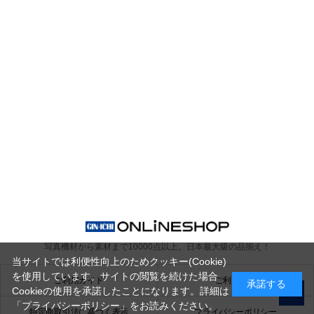
写真機材から素材まで10000点以上。
日本最大級の品揃え！
当サイトでは利便性向上のためクッキー(Cookie)
を使用しています。サイトの閲覧を続けた場合
ご利用ガイド
ご利用規約
承諾する
Cookieの使用を承諾したことになります。詳細は
「プライバシーポリシー」
をお読みください。
特定商取引法に基づく表示
プライバシーポリシー