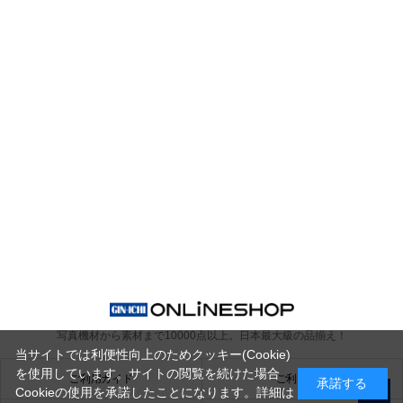
写真機材から素材まで10000点以上。
日本最大級の品揃え！
当サイトでは利便性向上のためクッキー(Cookie)
を使用しています。サイトの閲覧を続けた場合
ご利用ガイド
ご利用規約
承諾する
Cookieの使用を承諾したことになります。詳細は