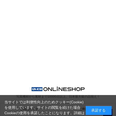
写真機材から素材まで10000点以上。
日本最大級の品揃え！
当サイトでは利便性向上のためクッキー(Cookie)
を使用しています。サイトの閲覧を続けた場合
ご利用ガイド
ご利用規約
承諾する
Cookieの使用を承諾したことになります。詳細は