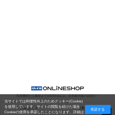
写真機材から素材まで10000点以上。
日本最大級の品揃え！
当サイトでは利便性向上のためクッキー(Cookie)
を使用しています。サイトの閲覧を続けた場合
ご利用ガイド
ご利用規約
承諾する
Cookieの使用を承諾したことになります。詳細は