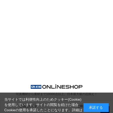
写真機材から素材まで10000点以上。
日本最大級の品揃え！
当サイトでは利便性向上のためクッキー(Cookie)
を使用しています。サイトの閲覧を続けた場合
ご利用ガイド
ご利用規約
承諾する
Cookieの使用を承諾したことになります。詳細は