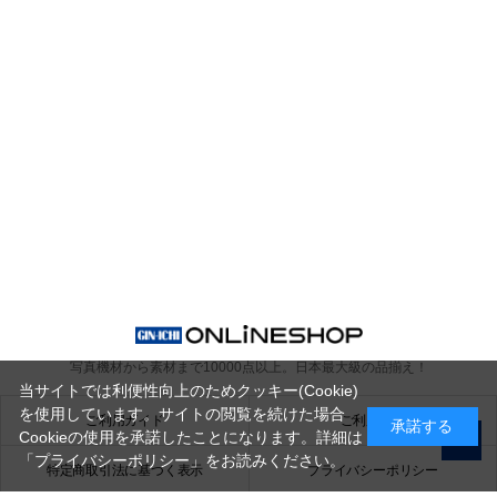
写真機材から素材まで10000点以上。
日本最大級の品揃え！
当サイトでは利便性向上のためクッキー(Cookie)
を使用しています。サイトの閲覧を続けた場合
ご利用ガイド
ご利用規約
承諾する
Cookieの使用を承諾したことになります。詳細は
「プライバシーポリシー」
をお読みください。
特定商取引法に基づく表示
プライバシーポリシー