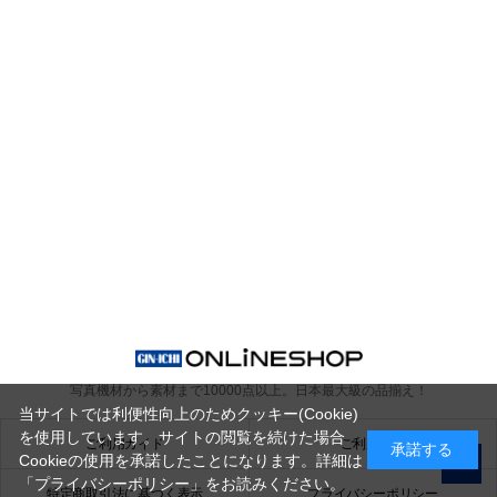
写真機材から素材まで10000点以上。
日本最大級の品揃え！
当サイトでは利便性向上のためクッキー(Cookie)
を使用しています。サイトの閲覧を続けた場合
ご利用ガイド
ご利用規約
承諾する
Cookieの使用を承諾したことになります。詳細は
「プライバシーポリシー」
をお読みください。
特定商取引法に基づく表示
プライバシーポリシー