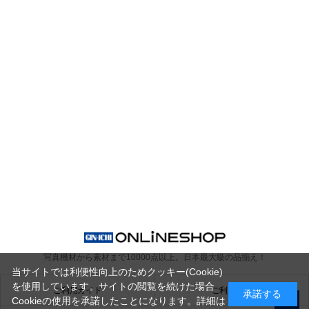
写真機材から素材まで10000点以上。
日本最大級の品揃え！
当サイトでは利便性向上のためクッキー(Cookie)
を使用しています。サイトの閲覧を続けた場合
ご利用ガイド
ご利用規約
承諾する
Cookieの使用を承諾したことになります。詳細は