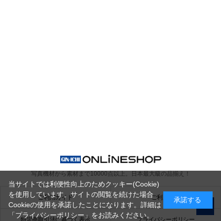
写真機材から素材まで10000点以上。
日本最大級の品揃え！
当サイトでは利便性向上のためクッキー(Cookie)
を使用しています。サイトの閲覧を続けた場合
ご利用ガイド
ご利用規約
承諾する
Cookieの使用を承諾したことになります。詳細は
「プライバシーポリシー」
をお読みください。
特定商取引法に基づく表示
プライバシーポリシー