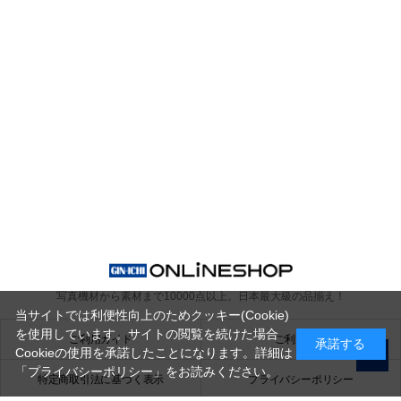
写真機材から素材まで10000点以上。
日本最大級の品揃え！
当サイトでは利便性向上のためクッキー(Cookie)
を使用しています。サイトの閲覧を続けた場合
ご利用ガイド
ご利用規約
承諾する
Cookieの使用を承諾したことになります。詳細は
「プライバシーポリシー」
をお読みください。
特定商取引法に基づく表示
プライバシーポリシー