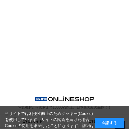
写真機材から素材まで10000点以上。
日本最大級の品揃え！
当サイトでは利便性向上のためクッキー(Cookie)
を使用しています。サイトの閲覧を続けた場合
ご利用ガイド
ご利用規約
承諾する
Cookieの使用を承諾したことになります。詳細は