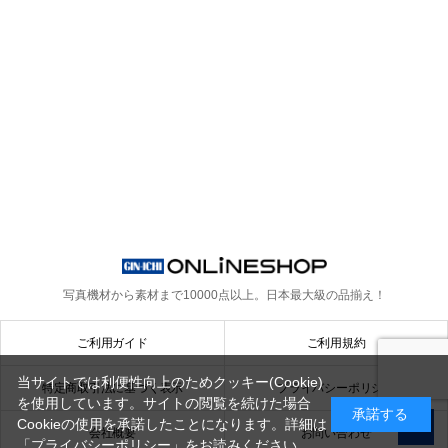
写真機材から素材まで10000点以上。
日本最大級の品揃え！
ご利用ガイド
ご利用規約
当サイトでは利便性向上のためクッキー(Cookie)
特定商取引法に基づく表示
プライバシーポリシー
を使用しています。サイトの閲覧を続けた場合
承諾する
Cookieの使用を承諾したことになります。詳細は
会社概要
お問い合わせ
「プライバシーポリシー」
をお読みください。