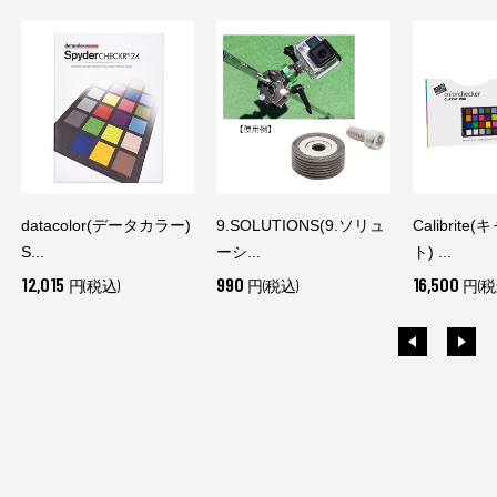
datacolor(データカラー)
9.SOLUTIONS(9.ソリュ
Calibrit
S...
ーシ...
ト) ...
12,015
990
16,500
円(税込)
円(税込)
円(税