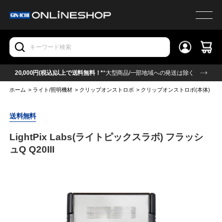
20,000円(税込)以上で送料無料！*
*大型商品/一部地域への発送は除く
ホーム
>
ライト/照明機材
>
クリップオンストロボ
>
クリップオンストロボ(本体)
>
L
送料無料
LightPix Labs(ライトピックスラボ) フラッシ
ュQ Q20III