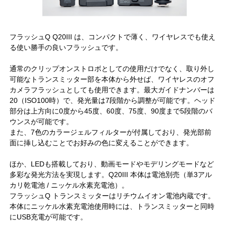
フラッシュQ Q20III は、コンパクトで薄く、ワイヤレスでも使え
る使い勝手の良いフラッシュです。
通常のクリップオンストロボとしての使用だけでなく、取り外し
可能なトランスミッター部を本体から外せば、ワイヤレスのオフ
カメラフラッシュとしても使用できます。最大ガイドナンバーは
20（ISO100時）で、発光量は7段階から調整が可能です。ヘッド
部分は上方向に0度から45度、60度、75度、90度まで5段階のバ
ウンスが可能です。
また、7色のカラージェルフィルターが付属しており、発光部前
面に挿し込むことでお好みの色に変えることができます。
ほか、LEDも搭載しており、動画モードやモデリングモードなど
多彩な発光方法を実現します。Q20III 本体は電池別売（単3アル
カリ乾電池 / ニッケル水素充電池）。
フラッシュQ トランスミッターはリチウムイオン電池内蔵です。
本体にニッケル水素充電池使用時には、トランスミッターと同時
にUSB充電が可能です。