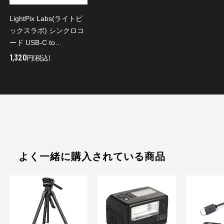
LightPix Labs(ライトピ
ックスラボ) シンクロコ
ード USB-C to
PC(150mm)
1,320
円(税込)
よく一緒に購入されている商品