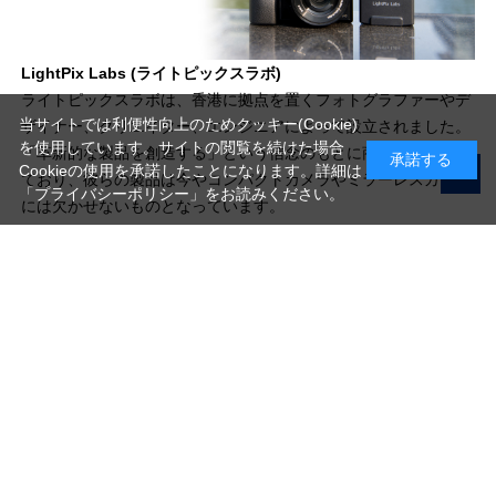
LightPix Labs (ライトピックスラボ)
ライトピックスラボは、香港に拠点を置くフォトグラファーやデ
当サイトでは利便性向上のためクッキー(Cookie)
ザイナー、クリエイター、エンジニアによって設立されました。
を使用しています。サイトの閲覧を続けた場合
「革新的な製品を創造する」という信念のもとに商品開発を進め
承諾する
Cookieの使用を承諾したことになります。詳細は
ており、彼らの製品は今やコンパクトカメラやミラーレスカメラ
「プライバシーポリシー」
をお読みください。
には欠かせないものとなっています。
写真機材から素材まで10000点以上。
日本最大級の品揃え！
ご利用ガイド
ご利用規約
特定商取引法に基づく表示
プライバシーポリシー