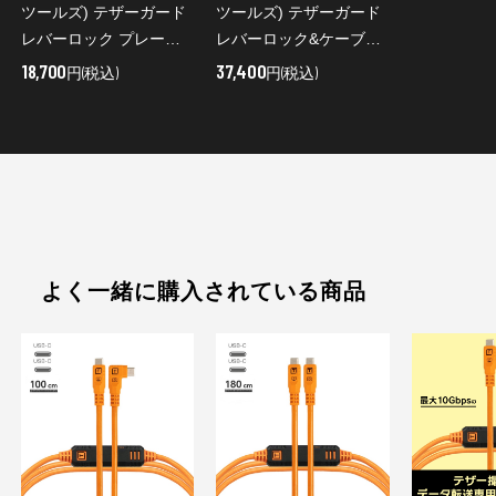
ツールズ) テザーガード
ツールズ) テザーガード
レバーロック プレート
レバーロック&ケーブル
TG-LLP
キット(USB-C/USB-C
18,700
37,400
円(税込)
円(税込)
9.4m) ブラック
LLPC31RT2-BLK
よく一緒に購入されている商品