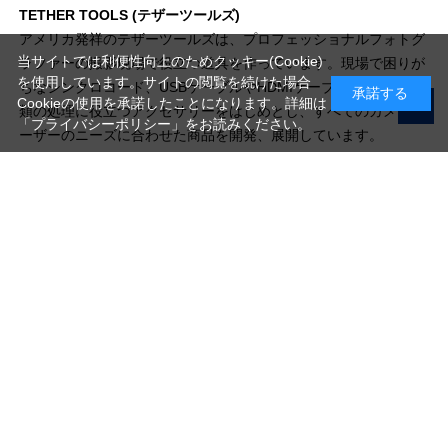
TETHER TOOLS (テザーツールズ)
アメリカ発祥のテザーツールズは、プロフェッショナルフォトグ
当サイトでは利便性向上のためクッキー(Cookie)
ラファーの撮影現場で役立つ道具を作っています。現場で困りが
を使用しています。サイトの閲覧を続けた場合
ちなシンクロコード、USBケーブルやHDMIケーブルなどコード
承諾する
Cookieの使用を承諾したことになります。詳細は
類の処理に役立つアクセサリーをはじめとし、すべてのカメラユ
「プライバシーポリシー」
をお読みください。
ーザーのニーズに合わせた商品を開発、展開しています。
写真機材から素材まで10000点以上。
日本最大級の品揃え！
ご利用ガイド
ご利用規約
特定商取引法に基づく表示
プライバシーポリシー
会社概要
お問い合わせ