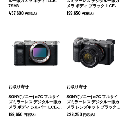
ル一眼カメラ ボディ ILCE-
ズミラーレス デジタル一眼カ
7SM3
メラ ボディ ブラック ILCE-
7C(B) (
ボディ ブラック ILCE-
457,600
199,650
円(税込)
円(税込)
7C(B))
お取り寄せ
お取り寄せ
SONY(ソニー) α7C フルサイ
SONY(ソニー) α7C フルサイ
ズミラーレス デジタル一眼カ
ズミラーレス デジタル一眼カ
メラ ボディ シルバー ILCE-
メラ レンズキット ブラック
7C(S) (
ボディ シルバー ILCE-
ILCE-7CL(B) (
レンズキット ブ
199,650
228,250
円(税込)
円(税込)
7C(S))
ラック ILCE-7CL(B))