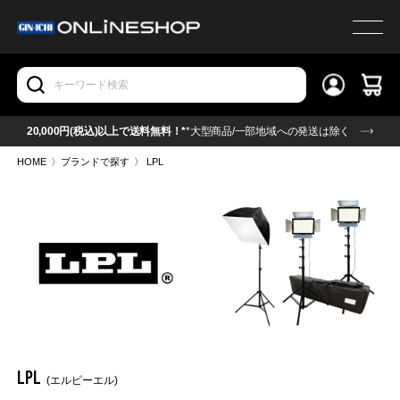
20,000円(税込)以上で送料無料！*
*大型商品/一部地域への発送は除く
HOME
〉
ブランドで探す
〉
LPL
LPL
(エルピーエル)