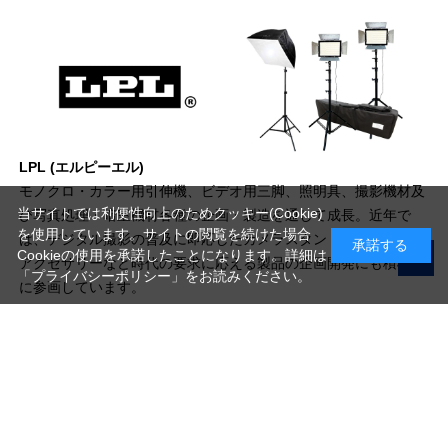
LPL (エルピーエル)
モノクロ・カラー用引伸機、ビデオ用三脚、照明具、撮影機材及
当サイトでは利便性向上のためクッキー(Cookie)
び写真処理・暗室機材各種の企画・製造を通して成長。近年で
を使用しています。サイトの閲覧を続けた場合
は、デジタル撮影の普及に即応したカメラスタンド、携帯電話用
承諾する
Cookieの使用を承諾したことになります。詳細は
アクセサリーなど時代の要求に応える製品の企画開発にも積極的
「プライバシーポリシー」
をお読みください。
に参画しています。